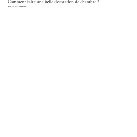
Comment faire une belle décoration de chambre ?
12 mars 2026
Article en tendance
RÉNOVATION
Faut-il choisir un Tube en
aluminium rectangulaire 6060 pour
le bricolage ?
5 juillet 2026