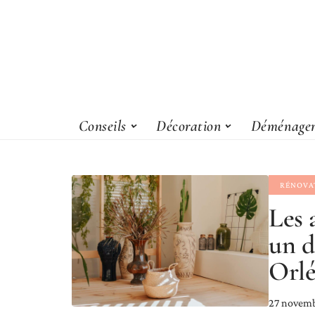
Conseils
Décoration
Déménage
RÉNOVA
Les 
un d
Orlé
27 novem