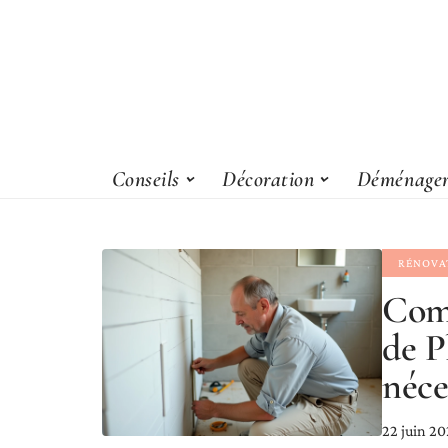
Conseils
Décoration
Déménage
RÉNOVA
Comm
de P
néce
22 juin 2