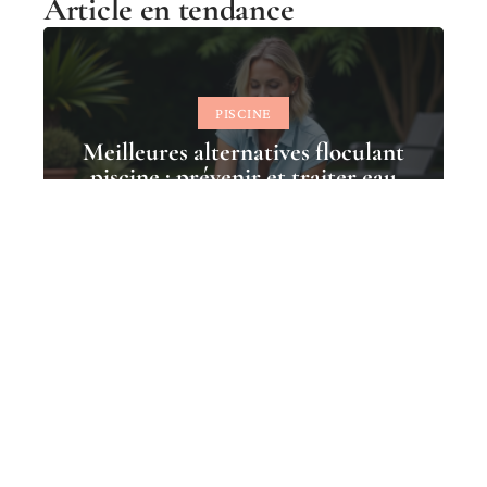
Article en tendance
PISCINE
Meilleures alternatives floculant
piscine : prévenir et traiter eau
trouble
12 mars 2026
Contact
Mentions Légales
Sitemap
© 2025 | maison-info.fr